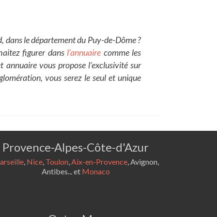
and, dans le département du Puy-de-Dôme ?
aitez figurer dans
l’annuaire
comme les
et annuaire vous propose l’exclusivité sur
gglomération, vous serez le seul et unique
Provence-Alpes-Côte-d'Azur
rseille
,
Nice
,
Toulon
,
Aix-en-Provence
, Avignon,
Antibes... et
Monaco