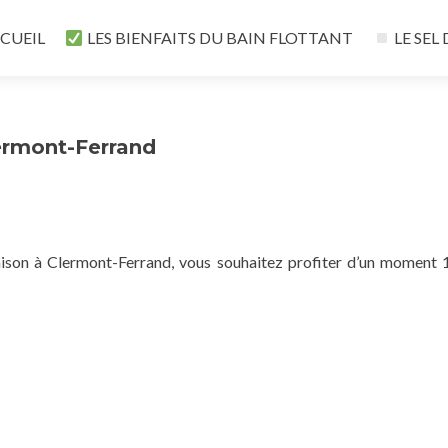
p
CUEIL
LES BIENFAITS DU BAIN FLOTTANT
LE SEL
ntent
lermont-Ferrand
aison à Clermont-Ferrand, vous souhaitez profiter d’un moment 1