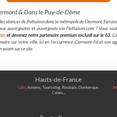
 Clermont & Dans le Puy-de-Dôme
z des séances de flottaison dans la métropole de Clermont-Ferr
 aux auvergnates et auvergnats via
Flottaison.com
? Vous souh
tez
et devenez notre partenaire premium exclusif sur le 63
. C
naire sur votre ville, ici en l’occurrence Clermont-Fd et son a
n avant sur ce site.
Hauts-de-France
Lille
, Amiens, Tourcoing, Roubaix, Dunkerque,
Ma
Calais...