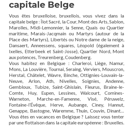
capitale Belge
Vous êtes bruxelloise, bruxellois, vous vivez dans la
capitale belge : Îlot Sacré, la Cour, Mont des Arts, Sablon,
Marolles, Midi-Lemonnier, la Senne, Quais ou Quartier
maritime, Marais-Jacqmain ou Martyrs (autour de la
Place des Martyrs), Libertés ou Notre dame de la neige,
Dansaert, Anneessens, squares, Léopold (également à
Ixelles, Etterbeek et Saint-Josse), Quartier Nord, Mont
aux potences, Treurenberg, Coudenberg.
Vous habitez en Belgique : Charleroi, Liège, Namur,
Mons, La Louvière, Tournai, Seraing, Verviers, Mouscron,
Herstal, Châtelet, Wavre, Binche, Ottignies-Louvain-la-
Neuve, Arlon, Ath, Nivelles, Soignies, Andenne,
Gembloux, Tubize, Saint-Ghislain, Fleurus, Braine-le-
Comte, Huy, Eupen, Lessines, Walcourt, Comines-
Warneton, Marche-en-Famenne, Visé, Péruwelz,
Fontaine-l’Évêque, Herve, Aubange, Ciney, Hannut,
Genappe, Bastogne, Waremme, Thuin, Couvin, Dinant…
Vous êtes en vacances en Belgique ? Laissez vous tenter
par une flottaison dans la capitale européenne : Bruxelles.